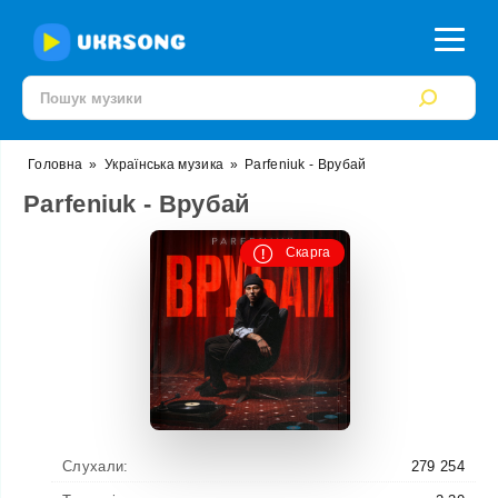
Головна
»
Українська музика
»
Parfeniuk - Врубай
Parfeniuk - Врубай
Скарга
Слухали:
279 254