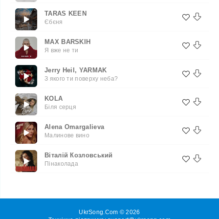
TARAS KEEN
Єбєня
MAX BARSKIH
Я вже не ти
Jerry Heil, YARMAK
З якого ти поверху неба?
KOLA
Біля серця
Alena Omargalieva
Малинове вино
Віталій Козловський
Пінаколада
UkrSong.Com © 2026