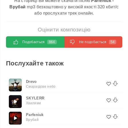
На сторінці Ви можете скачати пісню
Parfeniuk -
Врубай
mp3 безкоштовно у високій якості 320 кбит/с
або прослухати трек онлайн.
Оцінити композицію
Подобається
864
Не подобається
54
Послухайте також
Drevo
Смарагдове небо
SKYLERR
Хвилями
Parfeniuk
Врубай