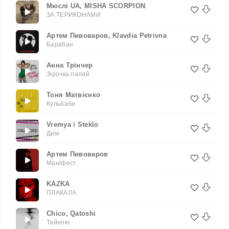
Мюслі UA, MISHA SCORPION
ЗА ТЕРИКОНАМИ
Артем Пивоваров, Klavdia Petrivna
Барабан
Анна Трінчер
Зірочка палай
Тоня Матвієнко
Кульбаби
Vremya i Steklo
Дим
Артем Пивоваров
Маніфест
KAZKA
ПЛАКАЛА
Chico, Qatoshi
Тайною