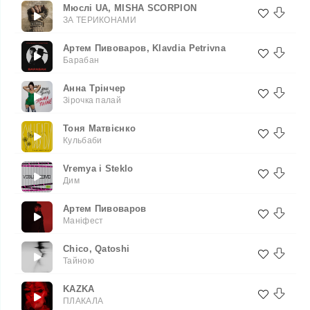
Мюслі UA, MISHA SCORPION
ЗА ТЕРИКОНАМИ
Артем Пивоваров, Klavdia Petrivna
Барабан
Анна Трінчер
Зірочка палай
Тоня Матвієнко
Кульбаби
Vremya i Steklo
Дим
Артем Пивоваров
Маніфест
Chico, Qatoshi
Тайною
KAZKA
ПЛАКАЛА