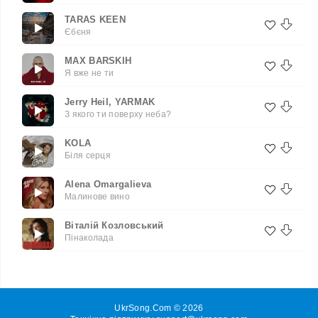
TARAS KEEN
Єбєня
MAX BARSKIH
Я вже не ти
Jerry Heil, YARMAK
З якого ти поверху неба?
KOLA
Біля серця
Alena Omargalieva
Малинове вино
Віталій Козловський
Пінаколада
UkrSong.Com © 2026