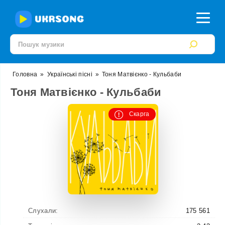
Головна
»
Українські пісні
»
Тоня Матвієнко - Кульбаби
Тоня Матвієнко - Кульбаби
Скарга
Слухали:
175 561