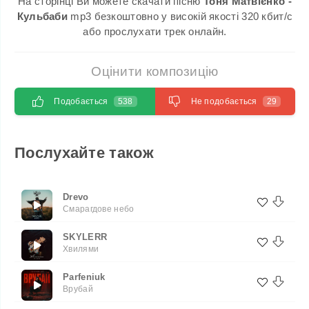
На сторінці Ви можете скачати пісню
Тоня Матвієнко -
Кульбаби
mp3 безкоштовно у високій якості 320 кбит/с
або прослухати трек онлайн.
Оцінити композицію
Подобається
538
Не подобається
29
Послухайте також
Drevo
Смарагдове небо
SKYLERR
Хвилями
Parfeniuk
Врубай