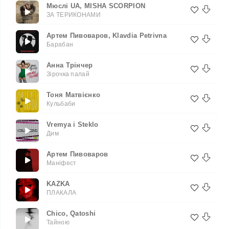
Мюслі UA, MISHA SCORPION
ЗА ТЕРИКОНАМИ
Артем Пивоваров, Klavdia Petrivna
Барабан
Анна Трінчер
Зірочка палай
Тоня Матвієнко
Кульбаби
Vremya i Steklo
Дим
Артем Пивоваров
Маніфест
KAZKA
ПЛАКАЛА
Chico, Qatoshi
Тайною