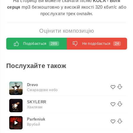
На сторінці Ви можете скачати пісню
KOLA - Біля
серця
mp3 безкоштовно у високій якості 320 кбит/с або
прослухати трек онлайн.
Оцінити композицію
Подобається
289
Не подобається
24
Послухайте також
Drevo
Смарагдове небо
SKYLERR
Хвилями
Parfeniuk
Врубай