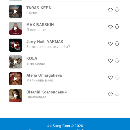
TARAS KEEN
Єбєня
MAX BARSKIH
Я вже не ти
Jerry Heil, YARMAK
З якого ти поверху неба?
KOLA
Біля серця
Alena Omargalieva
Малинове вино
Віталій Козловський
Пінаколада
UkrSong.Com © 2026