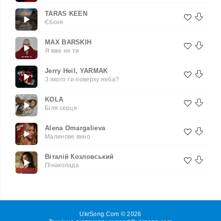
TARAS KEEN
Єбєня
MAX BARSKIH
Я вже не ти
Jerry Heil, YARMAK
З якого ти поверху неба?
KOLA
Біля серця
Alena Omargalieva
Малинове вино
Віталій Козловський
Пінаколада
UkrSong.Com © 2026