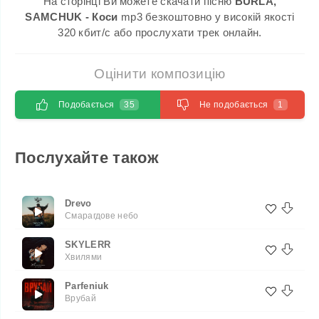
На сторінці Ви можете скачати пісню
BURLA,
SAMCHUK - Коси
mp3 безкоштовно у високій якості
320 кбит/с або прослухати трек онлайн.
Оцінити композицію
Подобається
35
Не подобається
1
Послухайте також
Drevo
Смарагдове небо
SKYLERR
Хвилями
Parfeniuk
Врубай