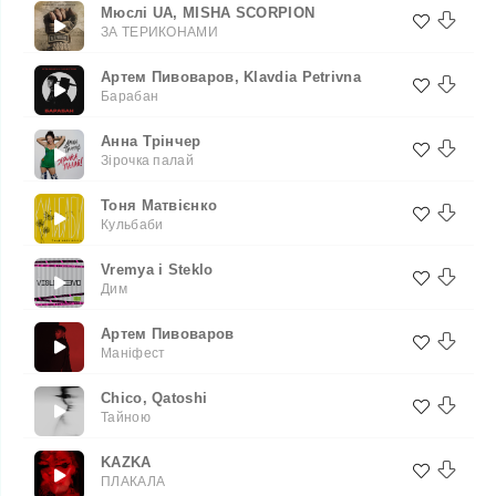
Мюслі UA, MISHA SCORPION
ЗА ТЕРИКОНАМИ
Артем Пивоваров, Klavdia Petrivna
Барабан
Анна Трінчер
Зірочка палай
Тоня Матвієнко
Кульбаби
Vremya i Steklo
Дим
Артем Пивоваров
Маніфест
Chico, Qatoshi
Тайною
KAZKA
ПЛАКАЛА