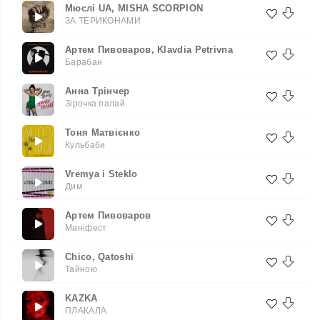
Мюслі UA, MISHA SCORPION
ЗА ТЕРИКОНАМИ
Артем Пивоваров, Klavdia Petrivna
Барабан
Анна Трінчер
Зірочка палай
Тоня Матвієнко
Кульбаби
Vremya i Steklo
Дим
Артем Пивоваров
Маніфест
Chico, Qatoshi
Тайною
KAZKA
ПЛАКАЛА