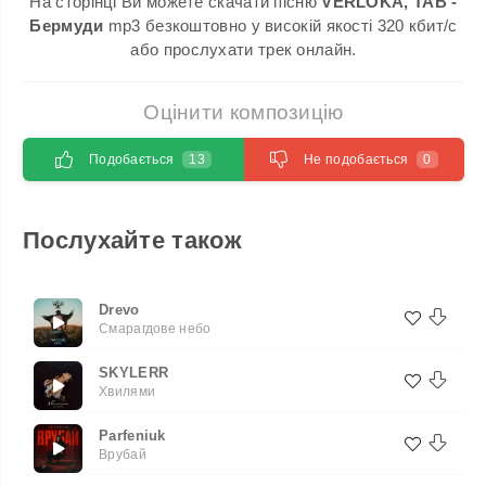
На сторінці Ви можете скачати пісню
VERLOKA, TAB -
Бермуди
mp3 безкоштовно у високій якості 320 кбит/с
або прослухати трек онлайн.
Оцінити композицію
Подобається
13
Не подобається
0
Послухайте також
Drevo
Смарагдове небо
SKYLERR
Хвилями
Parfeniuk
Врубай