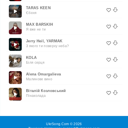
TARAS KEEN
Єбєня
MAX BARSKIH
Я вже не ти
Jerry Heil, YARMAK
З якого ти поверху неба?
KOLA
Біля серця
Alena Omargalieva
Малинове вино
Віталій Козловський
Пінаколада
UkrSong.Com © 2026